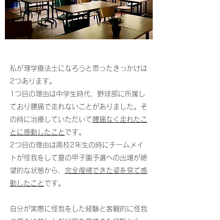
私が理学療法士になろうと思ったきっかけは
2つあります。
1つ目の理由は中学生時代、野球部に所属し
ており腰痛で走れないことがありました。そ
の時に治療していただいて
腰痛なく走れたこ
とに感動したこと
です。
2つ目の理由は高校2年生の時にチームメイ
トが怪我をして夏の甲子園予選への出場が絶
望的な状態から、
完全復帰できた姿を見て感
動したこと
です。
自分が実際に怪我をした経験と客観的に怪我