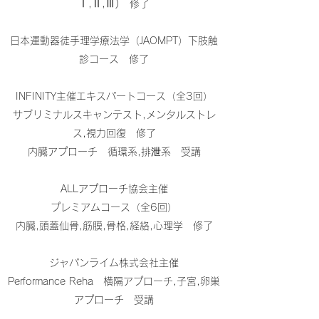
Ⅰ,Ⅱ,Ⅲ) 修了
日本運動器徒手理学療法学（JAOMPT）下肢触
診コース 修了
​INFINITY主催エキスパートコース（全3回）
サブリミナルスキャンテスト,メンタルストレ
ス,視力回復 修了
内臓アプローチ 循環系,排泄系 受講
ALLアプローチ協会主催
プレミアムコース（全6回）
内臓,頭蓋仙骨,筋膜,骨格,経絡,心理学 修了
ジャパンライム株式会社主催
Performance Reha 横隔アプローチ,子宮,卵巣
アプローチ 受講