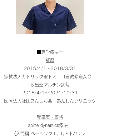
■理学療法士
経歴
2015/4/1～2018/3/31
宗教法人カトリック聖ドミニコ宣教修道女会
坂出聖マルチン病院
2018/4/1～2021/10/31
医療法人社団あんしん会 あんしんクリニック
受講歴・資格
spine dynamics療法
(入門編,ベーシックⅠ,Ⅱ,アドバンス